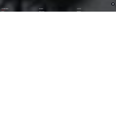
关于摩登7数码
理论著作
企业文化
ESG
资讯与活动
联系我们
加入我们
1282
6000
+亿
+
全年营收 (2024)
员工数量
2600
30000
+
+
技术人员数量
渠道生态伙伴
300
123
+
第
位
技术生态伙伴
《财富》中国上市公司
500强(2023)
79
38
第
位
第
位
中国民营企业
《财富》最受赞赏
500强(2023)
中国公司
29
AA
第
位
级
福布斯中国
Wind ESG评级
数字经济100强