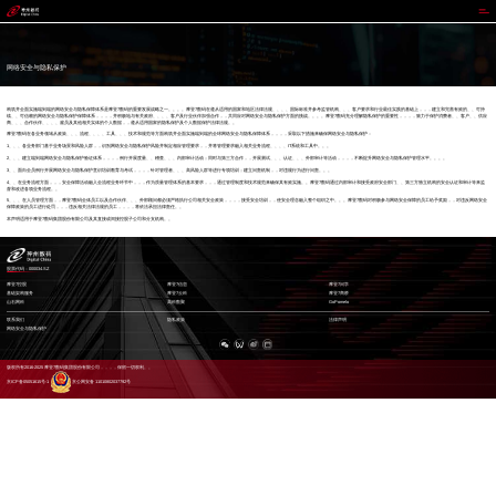
摩登7
网络安全与隐私保护
构筑并全面实施端到端的网络安全与隐私保障体系是摩登7数码的重要发展战略之一。。。。摩登7数码在遵从适用的国家和地区法律法规、、、、国际标准并参考监管机构、、、客户要求和行业最佳实践的基础上，，，建立和完善有效的、、可持
续、、可信赖的网络安全与隐私保护保障体系，，，，并积极地与有关政府、、、、客户及行业伙伴加强合作，，共同应对网络安全与隐私保护方面的挑战。。。。摩登7数码充分理解隐私保护的重要性，，，，致力于保护消费者、、客户、、供应
商、、、合作伙伴、、、、雇员及其他相关实体的个人数据，，遵从适用国家的隐私保护及个人数据保护法律法规。。
摩登7数码在各业务领域从政策、、、流程、、、、工具、、、技术和规范等方面构筑并全面实施端到端的全球网络安全与隐私保障体系，，，，采取以下措施来确保网络安全与隐私保护：
1、、、各业务部门基于业务场景和风险人群，，识别网络安全与隐私保护风险并制定相应管理要求，，并将管理要求融入相关业务流程、、、、IT系统和工具中。。。
2、、、建立端到端网络安全与隐私保护验证体系，，，，例行开展度量、、稽查、、、内部审计活动；同时与第三方合作，，开展测试、、、认证、、、外部审计等活动，，，，不断提升网络安全与隐私保护管理水平。。。。
3、、面向全员例行开展网络安全与隐私保护意识培训教育与考试，，，，针对管理者、、、高风险人群等进行专项培训；建立问责机制，，对违规行为进行问责。。。
4、、在业务流程方面，，，安全保障活动融入全流程业务环节中，，，作为质量管理体系的基本要求，，，通过管理制度和技术规范来确保其有效实施。。摩登7数码通过内部审计和接受政府安全部门、、第三方独立机构的安全认证和审计等来监
督和改进各项业务流程。。
5、、、在人员管理方面，，摩登7数码全体员工以及合作伙伴、、、外部顾问都必须严格执行公司相关安全政策，，，，接受安全培训，，使安全理念融入整个组织之中。。。摩登7数码对积极参与网络安全保障的员工给予奖励，，对违反网络安全
保障政策的员工进行处罚，，，违反相关法律法规的员工，，，，将依法承担法律责任。。
本声明适用于摩登7数码集团股份有限公司及其直接或间接控股子公司和分支机构。。
股票代码：000034.SZ
摩登7控股
摩登7信息
摩登7问学
基础架构服务
摩登7云科
摩登7商桥
山石网科
高科数聚
GoPomelo
联系我们
隐私政策
法律声明
网络安全与隐私保护
版权所有2016-2025 摩登7数码集团股份有限公司，，，，保留一切权利。。
京ICP备05051615号-1
京公网安备 11010802037792号